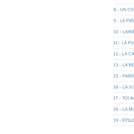
8 – UN C
9 – LE PI
10 – L'AIN
11 – LA P
12 – LA 
13 – LA 
15 – PAR
16 – LA J
17 – TOI 
18 – LA M
19 – ÉPIL