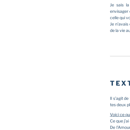
Je sais la
envisager 
celle qui v
Je n’avais
de la vie a
TEX
Il s’agit d
tes deux p
Voici ce q
Ce que j’a
De l’Amour