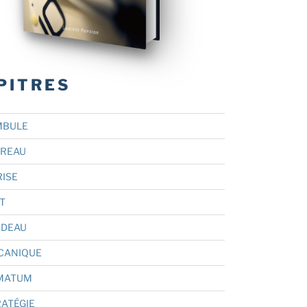
PITRES
BULE
RREAU
RISE
ET
RDEAU
ÉCANIQUE
TIMATUM
RATÉGIE