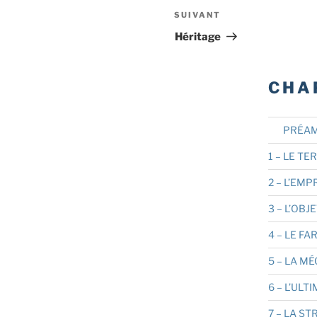
SUIVANT
Article
suivant
Héritage
CHA
PRÉAM
1 – LE TE
2 – L’EMP
3 – L’OBJ
4 – LE FA
5 – LA M
6 – L’UL
7 – LA ST